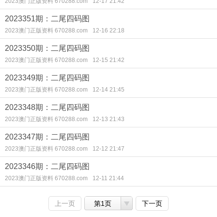
2023澳门正版资料 670288.com
12-17 21:42
2023351期：二尾四码图
2023澳门正版资料 670288.com
12-16 22:18
2023350期：二尾四码图
2023澳门正版资料 670288.com
12-15 21:42
2023349期：二尾四码图
2023澳门正版资料 670288.com
12-14 21:45
2023348期：二尾四码图
2023澳门正版资料 670288.com
12-13 21:43
2023347期：二尾四码图
2023澳门正版资料 670288.com
12-12 21:47
2023346期：二尾四码图
2023澳门正版资料 670288.com
12-11 21:44
上一页
第1页
下一页