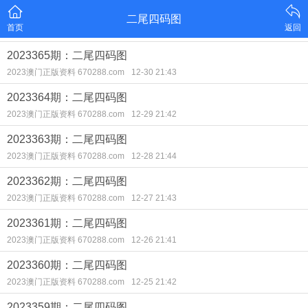
二尾四码图
首页
返回
2023365期：二尾四码图
2023澳门正版资料 670288.com
12-30 21:43
2023364期：二尾四码图
2023澳门正版资料 670288.com
12-29 21:42
2023363期：二尾四码图
2023澳门正版资料 670288.com
12-28 21:44
2023362期：二尾四码图
2023澳门正版资料 670288.com
12-27 21:43
2023361期：二尾四码图
2023澳门正版资料 670288.com
12-26 21:41
2023360期：二尾四码图
2023澳门正版资料 670288.com
12-25 21:42
2023359期：二尾四码图