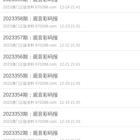
2023澳门正版资料 670288.com
12-24 21:41
2023358期：观音彩码报
2023澳门正版资料 670288.com
12-23 21:41
2023357期：观音彩码报
2023澳门正版资料 670288.com
12-22 21:41
2023356期：观音彩码报
2023澳门正版资料 670288.com
12-21 21:41
2023355期：观音彩码报
2023澳门正版资料 670288.com
12-20 21:43
2023354期：观音彩码报
2023澳门正版资料 670288.com
12-19 21:45
2023353期：观音彩码报
2023澳门正版资料 670288.com
12-18 21:43
2023352期：观音彩码报