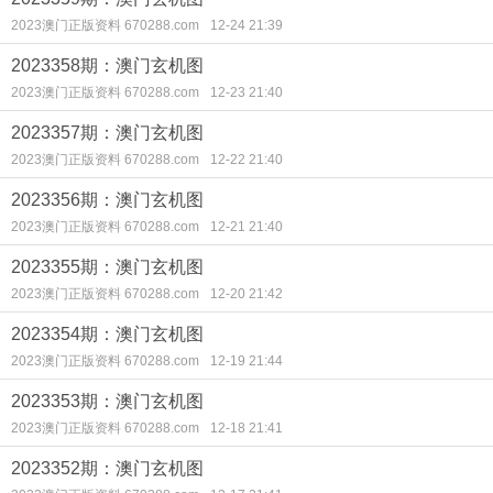
2023澳门正版资料 670288.com
12-24 21:39
2023358期：澳门玄机图
2023澳门正版资料 670288.com
12-23 21:40
2023357期：澳门玄机图
2023澳门正版资料 670288.com
12-22 21:40
2023356期：澳门玄机图
2023澳门正版资料 670288.com
12-21 21:40
2023355期：澳门玄机图
2023澳门正版资料 670288.com
12-20 21:42
2023354期：澳门玄机图
2023澳门正版资料 670288.com
12-19 21:44
2023353期：澳门玄机图
2023澳门正版资料 670288.com
12-18 21:41
2023352期：澳门玄机图