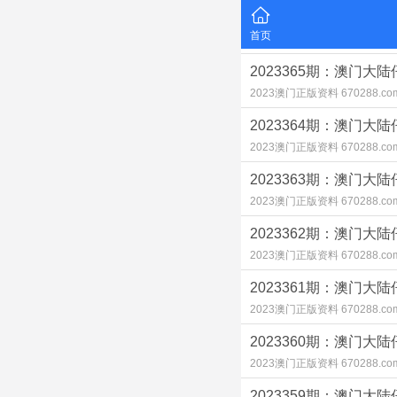
首页
2023365期：澳门大陆
2023澳门正版资料 670288.co
2023364期：澳门大陆
2023澳门正版资料 670288.co
2023363期：澳门大陆
2023澳门正版资料 670288.co
2023362期：澳门大陆
2023澳门正版资料 670288.co
2023361期：澳门大陆
2023澳门正版资料 670288.co
2023360期：澳门大陆
2023澳门正版资料 670288.co
2023359期：澳门大陆