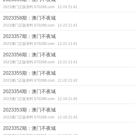
2023澳门正版资料 670288.com
12-24 21:41
2023358期：澳门不夜城
2023澳门正版资料 670288.com
12-23 21:41
2023357期：澳门不夜城
2023澳门正版资料 670288.com
12-22 21:41
2023356期：澳门不夜城
2023澳门正版资料 670288.com
12-21 21:41
2023355期：澳门不夜城
2023澳门正版资料 670288.com
12-20 21:43
2023354期：澳门不夜城
2023澳门正版资料 670288.com
12-19 21:45
2023353期：澳门不夜城
2023澳门正版资料 670288.com
12-18 21:43
2023352期：澳门不夜城